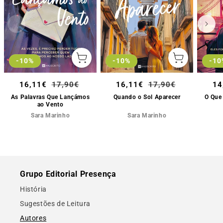
-10%
-10
-10%
Adicionar
Adicionar
ao
ao
carrinho
carrinho
Preço
16,11€
Preço
17,90€
Preço
16,11€
Preço
17,90€
Pr
14
de
normal
de
normal
de
As Palavras Que Lançámos
Quando o Sol Aparecer
O Que
ao Vento
saldo
saldo
sa
Sara Marinho
Sara Marinho
Grupo Editorial Presença
História
Sugestões de Leitura
Autores