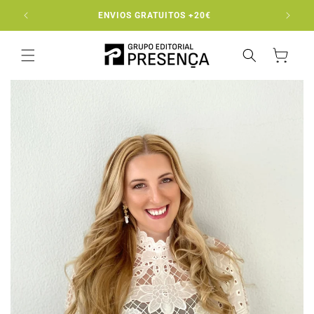
Saltar
para o
ENVIOS GRATUITOS +20€
EN
conteúdo
Carrinho